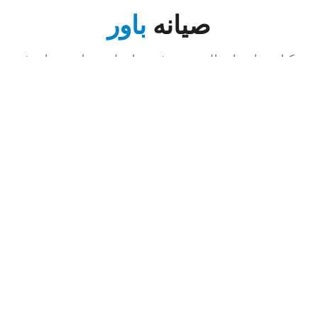
صيانه
باور
توكيل صيانه باور المعتمد نوفر صيانه لجميع اجهزه باور في
جميع محافظات مصر